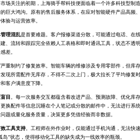
得市场关注的初期，上海骑手帮科技便面临着一个许多科技型制
间的巨大鸿沟。原有的售后服务体系，在应对智能硬件产品高频
户体验与运营效率。
单管理混乱
是首要难题。客户报修渠道分散，可能通过电话、在
创建、流转和跟踪完全依赖人工表格和即时通讯工具，状态不透
验感差。
节
严重制约了修复效率。智能车辆的维修涉及专用零部件，但库
发现所需配件无库存，不得不二次上门，极大拉长了平均修复时
费和客户满意度下降。
策盲目
。每一次服务交互都蕴含着改进产品、预测故障、优化库
、更换配件等信息沉睡在个人笔记或分散的邮件中，无法进行系
发问题或量化服务质量，决策更多凭借经验而非数据。
有效工具支持
。工程师在外作业时，仅能通过手机沟通，无法快
孤岛”状态，使得移动化工具的缺失成为一线效率的瓶颈。