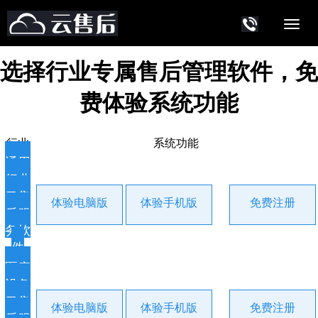
选择行业专属售后管理软件，免
费体验系统功能
行业
系统功能
通用
行业
云售
体验电脑版
体验手机版
免费注册
后服
务软
件
医疗
设备
云售
体验电脑版
体验手机版
免费注册