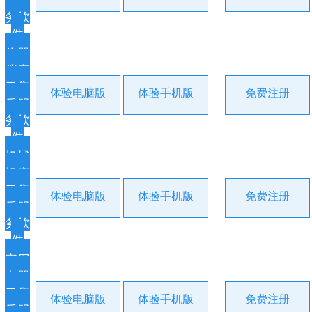
后服
务软
件
仪器
仪表
云售
体验电脑版
体验手机版
免费注册
后服
务软
件
机械
机床
云售
体验电脑版
体验手机版
免费注册
后服
务软
件
家用
电器
云售
体验电脑版
体验手机版
免费注册
后服