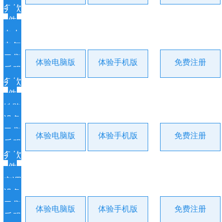
务软
件
电力
电气
云售
体验电脑版
体验手机版
免费注册
后服
务软
件
铁路
设备
云售
体验电脑版
体验手机版
免费注册
后服
务软
件
空调
设备
云售
体验电脑版
体验手机版
免费注册
后服